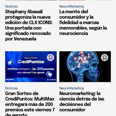
Noticias
NeuroMarketing
Stephany Abasali
La mente del
protagoniza la nueva
consumidor y la
edición de CLX ICONS:
fidelidad a marcas
Una portada con
memorables, según la
significado renovado
neurociencia
por Venezuela
Noticias
NeuroMarketing
Gran Sorteo de
Neuromarketing: la
CrediPuntos: MultiMax
ciencia detrás de las
entregará más de 200
decisiones del
premios este viernes 7
consumidor
de agosto