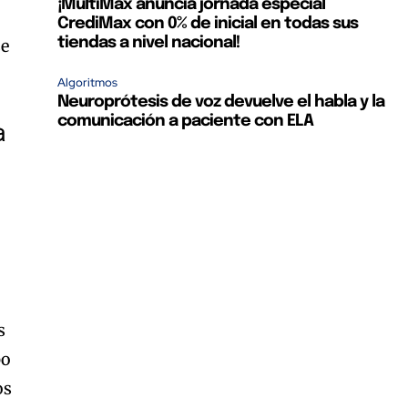
¡MultiMax anuncia jornada especial
CrediMax con 0% de inicial en todas sus
tiendas a nivel nacional!
se
Algoritmos
Neuroprótesis de voz devuelve el habla y la
comunicación a paciente con ELA
a
s
po
os