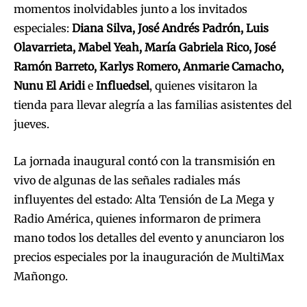
momentos inolvidables junto a los invitados
especiales:
Diana Silva, Jos
é Andr
és Padró
n, Luis
Olavarrieta, Mabel Yeah, Marí
a Gabriela Rico, Jos
é
Ramó
n Barreto, Karlys Romero, Anmarie Camacho,
Nunu El Aridi
e
Influedsel
, quienes visitaron la
tienda para llevar alegría a las familias asistentes del
jueves.
La jornada inaugural contó con la transmisión en
vivo de algunas de las señales radiales más
influyentes del estado: Alta Tensión de La Mega y
Radio América, quienes informaron de primera
mano todos los detalles del evento y anunciaron los
precios especiales por la inauguración de MultiMax
Mañongo.