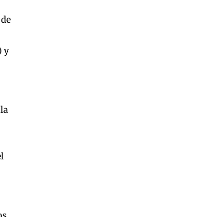
 de
) y
 la
l
os.