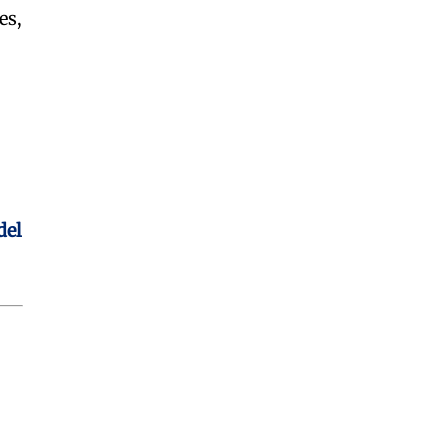
es,
del